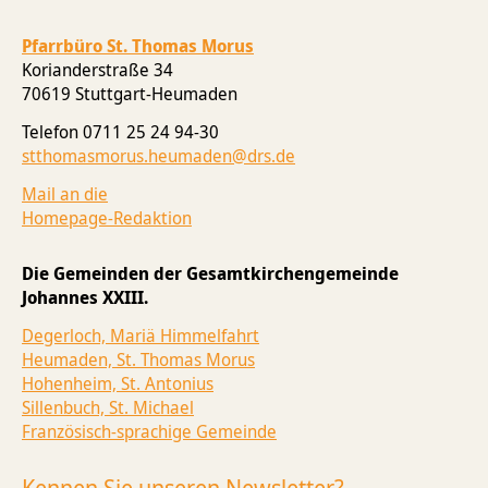
Tod & Trauer
Ökumene
Pfarrbüro St. Thomas Morus
Korianderstraße 34
70619 Stuttgart-Heumaden
Telefon 0711 25 24 94-30
stthomasmorus.heumaden@drs.de
Mail an die
Homepage-Redaktion
Die Gemeinden der Gesamtkirchengemeinde
Johannes XXIII.
Degerloch, Mariä Himmelfahrt
Heumaden, St. Thomas Morus
Hohenheim, St. Antonius
Sillenbuch, St. Michael
Französisch-sprachige Gemeinde