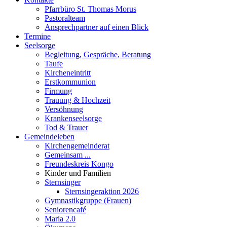
Pfarrbüro St. Thomas Morus
Pastoralteam
Ansprechpartner auf einen Blick
Termine
Seelsorge
Begleitung, Gespräche, Beratung
Taufe
Kircheneintritt
Erstkommunion
Firmung
Trauung & Hochzeit
Versöhnung
Krankenseelsorge
Tod & Trauer
Gemeindeleben
Kirchengemeinderat
Gemeinsam ...
Freundeskreis Kongo
Kinder und Familien
Sternsinger
Sternsingeraktion 2026
Gymnastikgruppe (Frauen)
Seniorencafé
Maria 2.0