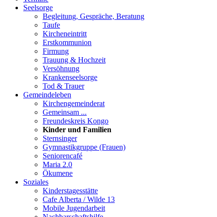
Seelsorge
Begleitung, Gespräche, Beratung
Taufe
Kircheneintritt
Erstkommunion
Firmung
Trauung & Hochzeit
Versöhnung
Krankenseelsorge
Tod & Trauer
Gemeindeleben
Kirchengemeinderat
Gemeinsam ...
Freundeskreis Kongo
Kinder und Familien
Sternsinger
Gymnastikgruppe (Frauen)
Seniorencafé
Maria 2.0
Ökumene
Soziales
Kinderstagesstätte
Cafe Alberta / Wilde 13
Mobile Jugendarbeit
Nachbarschaftshilfe