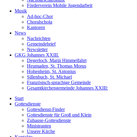
Förderverein Mobile Jugendarbeit
Musik
Ad-hoc-Chor
Choralschola
Kantoren
News
Nachrichten
Gemeindebrief
Newsletter
GKG Johannes XXIII.
Degerloch, Mariä Himmelfahrt
Heumaden, St. Thomas Morus
Hohenheim, St. Antonius
Sillenbuch, St. Michael
Französisch-sprachige Gemeinde
Gesamtkirchengemeinde Johannes XXIII:
Start
Gottesdienste
Gottesdienst-Finder
Gottesdienste für Groß und Klein
Zuhause-Gottesdienste
Ministranten
Unsere Kirche
Kontakte