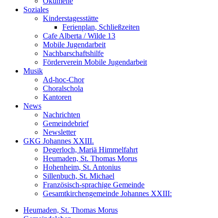
Ökumene
Soziales
Kinderstagesstätte
Ferienplan, Schließzeiten
Cafe Alberta / Wilde 13
Mobile Jugendarbeit
Nachbarschaftshilfe
Förderverein Mobile Jugendarbeit
Musik
Ad-hoc-Chor
Choralschola
Kantoren
News
Nachrichten
Gemeindebrief
Newsletter
GKG Johannes XXIII.
Degerloch, Mariä Himmelfahrt
Heumaden, St. Thomas Morus
Hohenheim, St. Antonius
Sillenbuch, St. Michael
Französisch-sprachige Gemeinde
Gesamtkirchengemeinde Johannes XXIII:
Heumaden, St. Thomas Morus