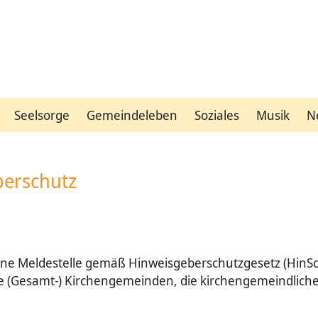
Seelsorge
Gemeindeleben
Soziales
Musik
N
berschutz
rne Meldestelle gemäß Hinweisgeberschutzgesetz (HinSchG)
die (Gesamt-) Kirchengemeinden, die kirchengemeindlich