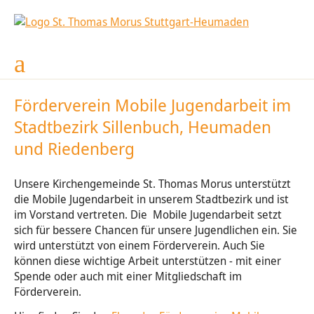
GKG Johannes XXIII.
Kinderstagesstätte
Gemeindeleben
Gottesdienste
Sternsinger
Seelsorge
Kontakte
Musik
News
Gottesdienst-Finder
Pfarrbüro St. Thomas Morus
Begleitung, Gespräche, Beratung
Kirchengemeinderat
Sternsingeraktion 2026
Ferienplan, Schließzeiten
Ad-hoc-Chor
Nachrichten
Degerloch, Mariä Himmelfahrt
Gottesdienste für Groß und Klein
Pastoralteam
Taufe
Gemeinsam ...
Choralschola
Gemeindebrief
Heumaden, St. Thomas Morus
Förderverein Mobile Jugendarbeit im
Stadtbezirk Sillenbuch, Heumaden
Zuhause-Gottesdienste
Ansprechpartner auf einen Blick
Kircheneintritt
Freundeskreis Kongo
Kantoren
Newsletter
Hohenheim, St. Antonius
und Riedenberg
Ministranten
Erstkommunion
Kinder und Familien
Sillenbuch, St. Michael
Unsere Kirchengemeinde St. Thomas Morus unterstützt
Unsere Kirche
Firmung
Sternsinger
Französisch-sprachige Gemeinde
die Mobile Jugendarbeit in unserem Stadtbezirk und ist
im Vorstand vertreten. Die Mobile Jugendarbeit setzt
Trauung & Hochzeit
Gymnastikgruppe (Frauen)
Gesamtkirchengemeinde Johannes XXIII:
sich für bessere Chancen für unsere Jugendlichen ein. Sie
wird unterstützt von einem Förderverein. Auch Sie
können diese wichtige Arbeit unterstützen - mit einer
Versöhnung
Seniorencafé
Spende oder auch mit einer Mitgliedschaft im
Förderverein.
Krankenseelsorge
Maria 2.0