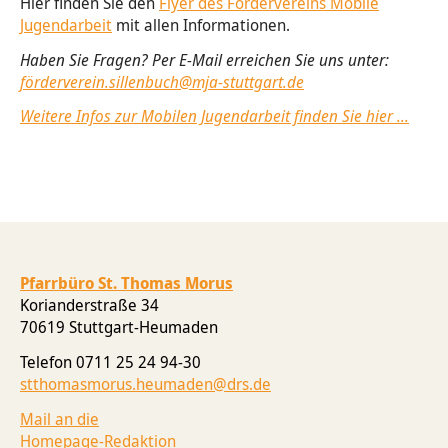
Hier finden Sie den
Flyer des Fördervereins Mobile
Jugendarbeit
mit allen Informationen.
Tod & Trauer
Ökumene
Haben Sie Fragen? Per E-Mail erreichen Sie uns unter:
förderverein.sillenbuch@mja-stuttgart.de
Weitere Infos zur Mobilen Jugendarbeit finden Sie hier ...
Pfarrbüro St. Thomas Morus
Korianderstraße 34
70619 Stuttgart-Heumaden
Telefon 0711 25 24 94-30
stthomasmorus.heumaden@drs.de
Mail an die
Homepage-Redaktion