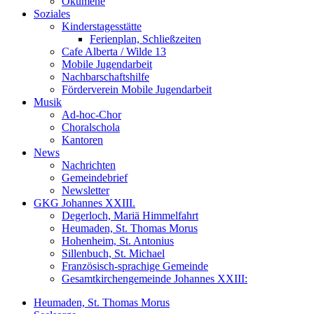
Ökumene
Soziales
Kinderstagesstätte
Ferienplan, Schließzeiten
Cafe Alberta / Wilde 13
Mobile Jugendarbeit
Nachbarschaftshilfe
Förderverein Mobile Jugendarbeit
Musik
Ad-hoc-Chor
Choralschola
Kantoren
News
Nachrichten
Gemeindebrief
Newsletter
GKG Johannes XXIII.
Degerloch, Mariä Himmelfahrt
Heumaden, St. Thomas Morus
Hohenheim, St. Antonius
Sillenbuch, St. Michael
Französisch-sprachige Gemeinde
Gesamtkirchengemeinde Johannes XXIII:
Heumaden, St. Thomas Morus