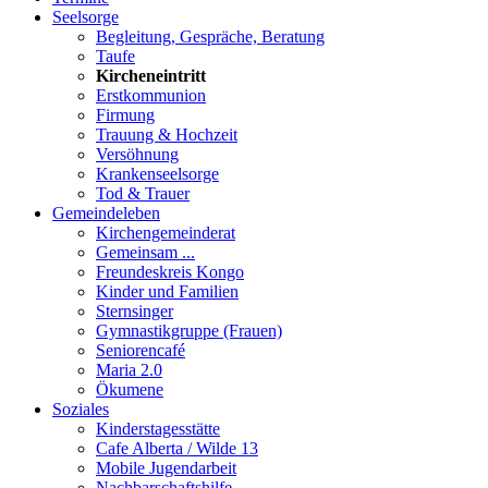
Seelsorge
Begleitung, Gespräche, Beratung
Taufe
Kircheneintritt
Erstkommunion
Firmung
Trauung & Hochzeit
Versöhnung
Krankenseelsorge
Tod & Trauer
Gemeindeleben
Kirchengemeinderat
Gemeinsam ...
Freundeskreis Kongo
Kinder und Familien
Sternsinger
Gymnastikgruppe (Frauen)
Seniorencafé
Maria 2.0
Ökumene
Soziales
Kinderstagesstätte
Cafe Alberta / Wilde 13
Mobile Jugendarbeit
Nachbarschaftshilfe