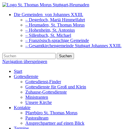
Die Gemeinden
von Johannes XXIII.
– Degerloch, Mariä Himmelfahrt
– Heumaden, St. Thomas Morus
– Hohenheim, St. Antonius
– Sillenbuch, St. Michael
– Französisch-sprachige Gemeinde
– Gesamtkirchengemeinde Stuttgart Johannes XXIII.
Suchen
Navigation überspringen
Start
Gottesdienste
Gottesdienst-Finder
Gottesdienste für Groß und Klein
Zuhause-Gottesdienste
Ministranten
Unsere Kirche
Kontakte
Pfarrbüro St. Thomas Morus
Pastoralteam
Ansprechpartner auf einen Blick
Termine