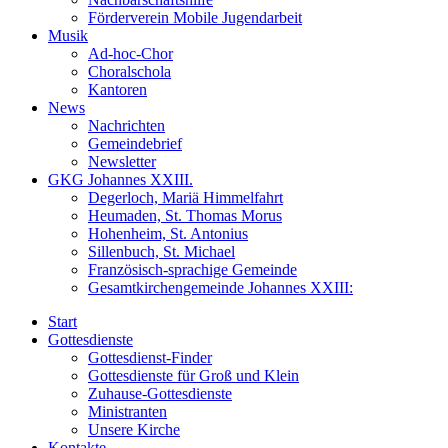
Förderverein Mobile Jugendarbeit
Musik
Ad-hoc-Chor
Choralschola
Kantoren
News
Nachrichten
Gemeindebrief
Newsletter
GKG Johannes XXIII.
Degerloch, Mariä Himmelfahrt
Heumaden, St. Thomas Morus
Hohenheim, St. Antonius
Sillenbuch, St. Michael
Französisch-sprachige Gemeinde
Gesamtkirchengemeinde Johannes XXIII:
Start
Gottesdienste
Gottesdienst-Finder
Gottesdienste für Groß und Klein
Zuhause-Gottesdienste
Ministranten
Unsere Kirche
Kontakte