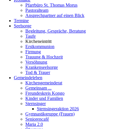
Pfarrbüro St. Thomas Morus
Pastoralteam
Ansprechpartner auf einen Blick
Termine
Seelsorge
Begleitung, Gespräche, Beratung
Taufe
Kircheneintritt
Erstkommunion
Firmung
Trauung & Hochzeit
Versöhnung
Krankenseelsorge
Tod & Trauer
Gemeindeleben
Kirchengemeinderat
Gemeinsam ...
Freundeskreis Kongo
Kinder und Familien
Sternsinger
Sternsingeraktion 2026
Gymnastikgruppe (Frauen)
Seniorencafé
Maria 2.0